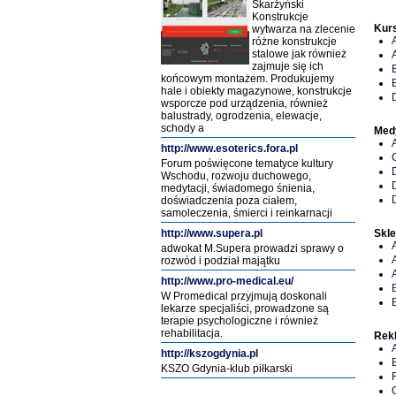
Skarżyński
Konstrukcje
Kur
wytwarza na zlecenie
różne konstrukcje
stalowe jak również
zajmuje się ich
końcowym montażem. Produkujemy
hale i obiekty magazynowe, konstrukcje
wsporcze pod urządzenia, również
balustrady, ogrodzenia, elewacje,
schody a
Med
http://www.esoterics.fora.pl
Forum poświęcone tematyce kultury
Wschodu, rozwoju duchowego,
medytacji, świadomego śnienia,
doświadczenia poza ciałem,
samoleczenia, śmierci i reinkarnacji
http://www.supera.pl
Skl
adwokat M.Supera prowadzi sprawy o
rozwód i podział majątku
http://www.pro-medical.eu/
W Promedical przyjmują doskonali
lekarze specjaliści, prowadzone są
terapie psychologiczne i również
rehabilitacja.
Rek
http://kszogdynia.pl
KSZO Gdynia-klub piłkarski