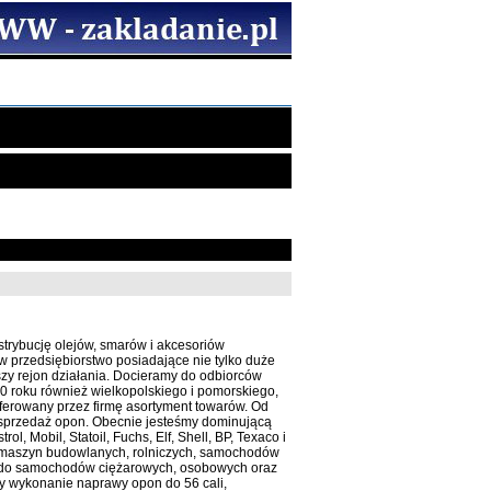
trybucję olejów, smarów i akcesoriów
w przedsiębiorstwo posiadające nie tylko duże
zy rejon działania. Docieramy do odbiorców
 roku również wielkopolskiego i pomorskiego,
ferowany przez firmę asortyment towarów. Od
 sprzedaż opon. Obecnie jesteśmy dominującą
l, Mobil, Statoil, Fuchs, Elf, Shell, BP, Texaco i
 do maszyn budowlanych, rolniczych, samochodów
e, do samochodów ciężarowych, osobowych oraz
cy wykonanie naprawy opon do 56 cali,