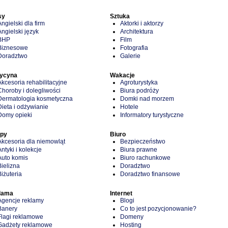
sy
Sztuka
Angielski dla firm
Aktorki i aktorzy
Angielski język
Architektura
BHP
Film
Biznesowe
Fotografia
Doradztwo
Galerie
ycyna
Wakacje
Akcesoria rehabilitacyjne
Agroturystyka
Choroby i dolegliwości
Biura podróży
Dermatologia kosmetyczna
Domki nad morzem
Dieta i odżywianie
Hotele
Domy opieki
Informatory turystyczne
epy
Biuro
Akcesoria dla niemowląt
Bezpieczeństwo
Antyki i kolekcje
Biura prawne
Auto komis
Biuro rachunkowe
Bielizna
Doradztwo
Biżuteria
Doradztwo finansowe
lama
Internet
Agencje reklamy
Blogi
Banery
Co to jest pozycjonowanie?
Flagi reklamowe
Domeny
Gadżety reklamowe
Hosting