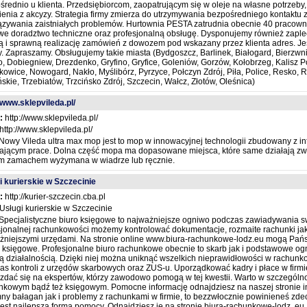
średnio u klienta. Przedsiębiorcom, zaopatrującym się w oleje na własne potrzeb
ienia z akcyzy. Strategia firmy zmierza do utrzymywania bezpośredniego kontaktu z
ązywania zaistniałych problemów. Hurtownia PESTA zatrudnia obecnie 40 pracow
we doradztwo techniczne oraz profesjonalną obsługę. Dysponujemy również zapl
ą i sprawną realizację zamówień z dowozem pod wskazany przez klienta adres. Je
y. Zapraszamy. Obsługujemy takie miasta (Bydgoszcz, Barlinek, Białogard, Bierzw
, Dobiegniew, Drezdenko, Gryfino, Gryfice, Goleniów, Gorzów, Kołobrzeg, Kalisz 
kowice, Nowogard, Nakło, Myślibórz, Pyrzyce, Połczyn Zdrój, Piła, Police, Resko, 
skie, Trzebiatów, Trzcińsko Zdrój, Szczecin, Wałcz, Złotów, Oleśnica)
/www.sklepvileda.pl/
:
http://www.sklepvileda.pl/
http://www.sklepvileda.pl/
Nowy Vileda ultra max mop jest to mop w innowacyjnej technologii zbudowany z i
iającym prace. Dolna część mopa ma dopasowane miejsca, które same działają z
m zamachem wyżymana w wiadrze lub ręcznie.
i kurierskie w Szczecinie
:
http://kurier-szczecin.cba.pl
Usługi kurierskie w Szczecinie
Specjalistyczne biuro księgowe to najważniejsze ogniwo podczas zawiadywania swej
sjonalnej rachunkowości możemy kontrolować dokumentacje, rozmaite rachunki jak 
żniejszymi urzędami. Na stronie online www.biura-rachunkowe-lodz.eu mogą Pańs
i księgowe. Profesjonalne biuro rachunkowe obecnie to skarb jak i podstawowe ogn
ą działalnością. Dzięki niej można uniknąć wszelkich nieprawidłowości w rachunkow
s kontroli z urzędów skarbowych oraz ZUS-u. Uporządkować kadry i płace w firmie n
 zdać się na ekspertów, którzy zawodowo pomogą w tej kwestii. Warto w szczególno
nkowym bądź też księgowym. Pomocne informację odnajdziesz na naszej stronie int
ny bałagan jak i problemy z rachunkami w firmie, to bezzwłocznie powinieneś zde
 jest najlepszą formą pomocy. Odnajdziesz je na stronie biura-rachunkowe-lodz. eu,