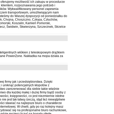
y, oferujemy możliwość ich zakupu w procedurze
 klientem, rozpoznawania jego potrzeb i
ników. Wykwalifikowany personel zapewnia
eczem transportowym, umożliwiającym nam
steśmy do Waszej dyspozycji od poniedziałku do
nik, Chojna, Choszczno, Człopa, Człuchów,
Pomorski, Koszalin, Kamień Pomorski,
Recz, Świdwin, Skwierzyna, Szczecinek, Strzelce
nteligentnych włókien z teleskopowym drążkiem
wane PowerZone. Nakładka na mopa działa za
 firmy jak i przedsiębiorstwa. Dzięki
i uniknąć potencjalnych kłopotów z
two zarezerwować dla siebie takie właśnie
iwo dla każdej małej i dużej firmy bądź osoby z
ości, księgowości, co jest niezmiernie istotne
ie jest tak łatwą rzeczą, stąd też niewątpliwie
ści stawiać na najlepsze biuro o charakterze
ernetowej. W chwili, gdy po raz kolejny masz
cydować się na profesjonalne biuro rachunkowe,
 gdzie możesz liczyć na bogatą ofertę