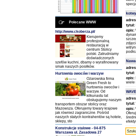
specj
kotwy
adres
Polecane WWW
tytuł:
opis:
http://www.ckoberza.pl/
dynam
Kierujemy
szcze
profesjonalną
zdjęc
restauracją w
witry
centrum Stolicy
podłoż
polski. Zatrudniamy
doświadczonych
Nawad
szefów kuchni, dbamy o wyrafinowany
smak naszych posiłków.
adres
tytuł:
Hurtownia owoców i warzyw
opis:
Ożarowska firma
wiele 
Green Fresh to
hurtownia owoców i
warzyw. Od
WAVE 
kilkunastu lat
adres
obsługujemy naszym
tytuł:
transportem obszar stolicy oraz
Mazowsza. Oferujemy towary krajowe
opis:
jak również zagraniczne. Pośród
Oferu
naszych stałych kontrahentów są hotele,
średn
sklepy, sto
efekty
Konstrukcje stalowe - 04-875
Szuk
Warszawa ul. Zasadowa 27