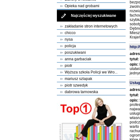
bezpo
Opieka nad grobami
zwoln
rozwi
facho
Najczęściej wyszukiwane
szybk
sobot
zakładanie stron internetowych
Dębno
chicco
Miesz
Krajeń
nysa
policja
http:/
poszukiwani
adres
anna garbaciak
tytuł:
opis:
piotr
ułatw
Wyższa szkoła Policji we Wro...
jedny
mariusz szlapak
Usług
piotr szwedyk
adres
dabrowa tarnowska
tytuł:
opis:
profe
najwa
usług
własn
podcza
warto
rachu
ogrom
które