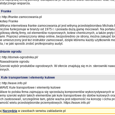
alistycznego wsparcia.
 Franke
:
http://franke-zamocowania.pl
kotwy Franke
Witryna internetowa franke-zamocowania.pl jest witryną przedsiębiorstwa Michała 
icznie funkcjonuje w branży od 1975 r. i posiada dużą gamę mocowań. Na portal
gółową ofertą firmy, od elementów rozporowych, kotew chemicznych, a także pręty i 
iami. Poprzez umieszczony sklep online, bezpośrednio ze strony, można zakupić tow
nie umieszczony jest też instruktor zamocowań, dzięki któremu każdy użytkownik m
a, i w jaki sposób zrobić profesjonalny audyt.
nianie ogrodu
:
http://domek-ogrodnika.pl/
Nawadnianie ogrodu
Szeroki wybór produktów ogrodowych. W ofercie znajdują się m.in. sterowniki nawa
innych.
Kule transportowe i elementy kulowe
:
http://wave.info.pl/
WAVE Kule transportowe i elementy kulowe
Wave to polska firma zajmująca się sprzedażą komponentów wykorzystywanych w lo
jemy szeroki wybór takich elementów jak kule transportowe do stołów kulowych oraz
ich zastosowań, szczególnie tam, gdzie ważna jest odporność na korozję i cicha 
wność wielu przedsiębiorstw przemysłowych. https://wave.info.pl/
aj
Narzędzia
w zasobach serwisu zakladanie.pl