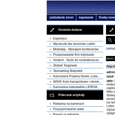
zakładanie stron
logowanie
Dodaj nową
Ostatnio dodane
Expertyco
Wycieczki dla seniorów Lublin
zakład
Mobiskip - Wynajem kontenerów
Przeprowadzki firm trójmiasto
stron 
Arotech - Noże do rozdrabniaczy
Żłobek Targówek
http:
Stomatolog Białystok
adres
Kancelaria Prawna Norek, Łube...
tytuł:
opis:
WAVE Kule transportowe i eleme...
motor
Kancelaria Adwokatów LIPIŃSK...
zaple
kilku
Polecane artykuły
obsłu
wrześ
na ryn
Reklama na banerach
Lotos
Pozycjonowanie www
cięża
sztap
Banery w reklamie