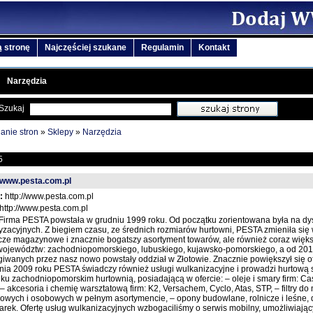
 stronę
Najczęściej szukane
Regulamin
Kontakt
Narzędzia
Szukaj
anie stron
»
Sklepy
»
Narzędzia
5
//www.pesta.com.pl
:
http://www.pesta.com.pl
http://www.pesta.com.pl
Firma PESTA powstała w grudniu 1999 roku. Od początku zorientowana była na dys
yzacyjnych. Z biegiem czasu, ze średnich rozmiarów hurtowni, PESTA zmieniła się 
cze magazynowe i znacznie bogatszy asortyment towarów, ale również coraz więks
 województw: zachodniopomorskiego, lubuskiego, kujawsko-pomorskiego, a od 2010
giwanych przez nasz nowo powstały oddział w Złotowie. Znacznie powiększył się o
nia 2009 roku PESTA świadczy również usługi wulkanizacyjne i prowadzi hurtową
ku zachodniopomorskim hurtownią, posiadającą w ofercie: – oleje i smary firm: Castro
 – akcesoria i chemię warsztatową firm: K2, Versachem, Cyclo, Atas, STP, – filtry
rowych i osobowych w pełnym asortymencie, – opony budowlane, rolnicze i leśn
larek. Ofertę usług wulkanizacyjnych wzbogaciliśmy o serwis mobilny, umożliwiają