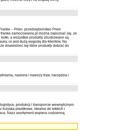
Franke – Prien. przedsiębiorstwo Prien
u franke-zamocowania.pl można zapoznać się, ze
kołki, a wszystkie produkty zilustrowane są
ary, co jest dużą wygodą dla klientów. Na
oże dowiedzieć się które produkty dobrać do
dniania, nasiona i nawozy traw, narzędzia i
gistyce, produkcji i transporcie wewnętrznym.
 łożyska plastikowe, idealne do lekkich i
praca. Nasz asortyment wspiera codzienną