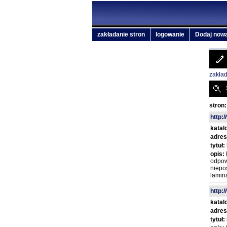
zakładanie stron
logowanie
Dodaj nową
zakład
stron:
http:/
katal
adres
tytuł:
opis:
odpowi
niepos
lamin
http:
katal
adres
tytuł: