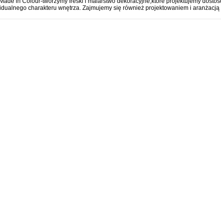
Made in Colour-tworzymy freski i malarstwo dekoracyjne,które projektujemy dosto
idualnego charakteru wnętrza. Zajmujemy się również projektowaniem i aranżacją 