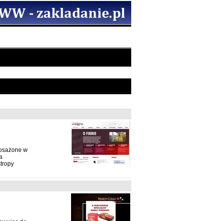
posażone w
a
stropy