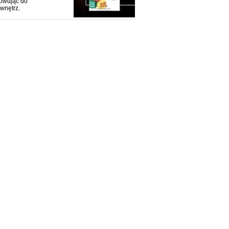
sowując do
wnętrz.