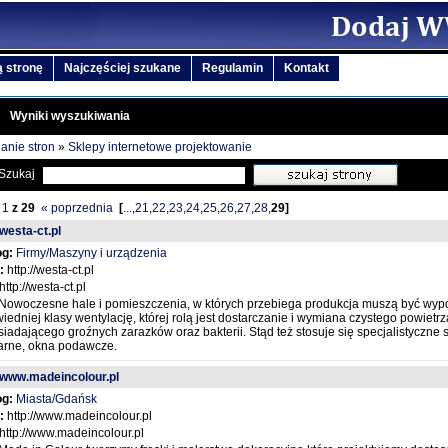
 stronę
Najczęściej szukane
Regulamin
Kontakt
Wyniki wyszukiwania
anie stron
»
Sklepy internetowe projektowanie
Szukaj
1
z
29
« poprzednia
[
...
,
21
,
22
,
23
,
24
,
25
,
26
,
27
,
28
,
29
]
/westa-ct.pl
og:
Firmy/Maszyny i urządzenia
:
http://westa-ct.pl
http://westa-ct.pl
Nowoczesne hale i pomieszczenia, w których przebiega produkcja muszą być wy
edniej klasy wentylację, której rolą jest dostarczanie i wymiana czystego powietrz
iadającego groźnych zarazków oraz bakterii. Stąd też stosuje się specjalistyczne 
arne, okna podawcze.
//www.madeincolour.pl
og:
Miasta/Gdańsk
:
http://www.madeincolour.pl
http://www.madeincolour.pl