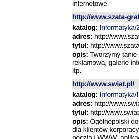
internetowe.
http://www.szata-graf
katalog:
Informatyka/
adres:
http://www.szat
tytuł:
http://www.szata
opis:
Tworzymy tanie s
reklamową, galerie in
itp.
http://www.swiat.pl/
katalog:
Informatyka/I
adres:
http://www.swia
tytuł:
http://www.swiat
opis:
Ogólnopolski do
dla klientów korporacy
poczta i WWW, aplikac