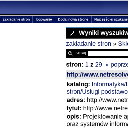
zakładanie stron
logowanie
Dodaj nową stronę
Najczęściej szukane
Wyniki wyszuki
zakładanie stron
»
Skl
Szukaj
stron:
1
z
29
« poprz
http://www.netresolve
katalog:
Informatyka
stron/Usługi podstaw
adres:
http://www.netr
tytuł:
http://www.netre
opis:
Projektowanie a
oraz systemów informa