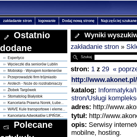
zakładanie stron
logowanie
Dodaj nową stronę
Najczęściej szukane
Ostatnio
Wyniki wyszuki
zakładanie stron
»
Skl
dodane
Szukaj
Expertyco
Wycieczki dla seniorów Lublin
stron:
1
z
29
« poprz
Mobiskip - Wynajem kontenerów
Przeprowadzki firm trójmiasto
http://www.akonet.pl/
Arotech - Noże do rozdrabniaczy
katalog:
Informatyka
Żłobek Targówek
stron/Usługi komplek
Stomatolog Białystok
Kancelaria Prawna Norek, Łube...
adres:
http://www.akon
WAVE Kule transportowe i eleme...
tytuł:
http://www.akone
Kancelaria Adwokatów LIPIŃSK...
Polecane
opis:
Serwisy internet
mobilne, hosting.