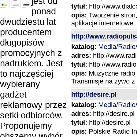
jest od
tytuł:
http://www.dialc
ponad
opis:
Tworzenie stron
dwudziestu lat
aplikacje internetowe.
producentem
http://www.radiopulsa
długopisów
katalog:
Media/Radio/
promocyjnych z
adres:
http://www.radi
nadrukiem. Jest
tytuł:
http://www.radiop
to najczęściej
opis:
Muzyczne radio I
Transmisje na żywo z
wybierany
gadżet
http://desire.pl
reklamowy przez
katalog:
Media/Radio/
adres:
http://desire.pl
setki odbiorców.
tytuł:
http://desire.pl
Proponujemy
opis:
Polskie Radio I
obszerny wybór