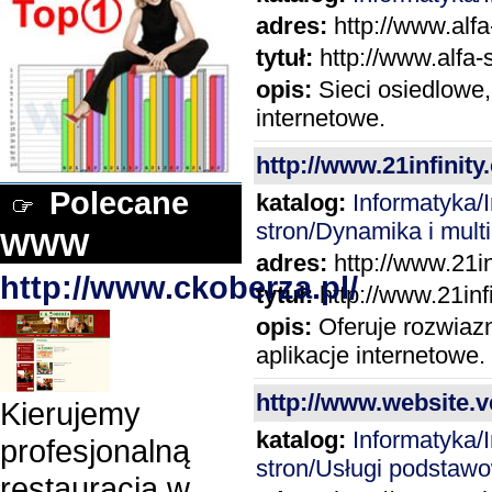
adres:
http://www.alfa
tytuł:
http://www.alfa-
opis:
Sieci osiedlowe,
internetowe.
http://www.21infinity
Polecane
katalog:
Informatyka
stron/Dynamika i mult
WWW
adres:
http://www.21in
http://www.ckoberza.pl/
tytuł:
http://www.21inf
opis:
Oferuje rozwiazn
aplikacje internetowe.
http://www.website.ve
Kierujemy
katalog:
Informatyka
profesjonalną
stron/Usługi podstaw
restauracją w