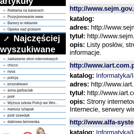
artykuły
http://www.sejm.gov.
Reklama na banerach
Pozycjonowanie www
katalog:
Banery w reklamie
adres:
http://www.sejm
Opieka nad grobami
tytuł:
http://www.sejm.
Najczęściej
opis:
Listy posłów, st
wyszukiwane
informacje.
zakładanie stron internetowych
http://www.iart.com.p
chicco
nysa
katalog:
Informatyka/I
policja
adres:
http://www.iart
poszukiwani
anna garbaciak
tytuł:
http://www.iart.
piotr
opis:
Strony interneto
Wyższa szkoła Policji we Wro...
Internecie, serwery wi
mariusz szlapak
piotr szwedyk
http://www.alfa-syste
dabrowa tarnowska
katalog:
Informatyka/I