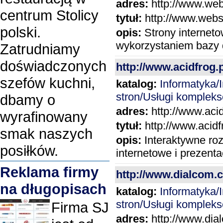
adres:
http://www.webs
centrum Stolicy
tytuł:
http://www.websi
polski.
opis:
Strony interneto
wykorzystaniem bazy 
Zatrudniamy
doświadczonych
http://www.acidfrog.p
szefów kuchni,
katalog:
Informatyka
stron/Usługi komplek
dbamy o
adres:
http://www.acid
wyrafinowany
tytuł:
http://www.acidfr
smak naszych
opis:
Interaktywne ro
posiłków.
internetowe i prezenta
Reklama firmy
http://www.dialcom.c
na długopisach
katalog:
Informatyka
stron/Usługi komplek
Firma SJ
adres:
http://www.dia