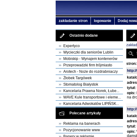
zakładanie stron
logowanie
Dodaj nową
Ostatnio dodane
zakład
Expertyco
Wycieczki dla seniorów Lublin
Mobiskip - Wynajem kontenerów
stron:
Przeprowadzki firm trójmiasto
http:
Arotech - Noże do rozdrabniaczy
katal
Żłobek Targówek
adres
Stomatolog Białystok
tytuł:
Kancelaria Prawna Norek, Łube...
opis:
WAVE Kule transportowe i eleme...
na dro
Kancelaria Adwokatów LIPIŃSK...
http:
Polecane artykuły
katal
adres
Reklama na banerach
tytuł:
Pozycjonowanie www
opis:
damsk
Banery w reklamie