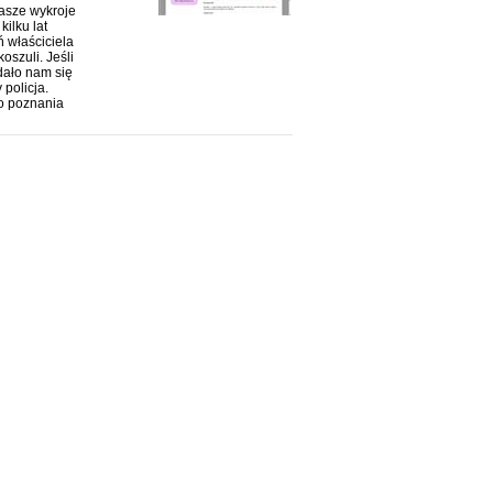
Nasze wykroje
ilku lat
 właściciela
szuli. Jeśli
dało nam się
policja.
o poznania