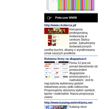
Polecane WWW
http://www.ckoberza.pl/
Kierujemy
profesjonalną
restauracją w
centrum Stolicy
polski. Zatrudniamy
doświadczonych
szefów kuchni, dbamy o wyrafinowany
smak naszych posiłków.
Reklama firmy na długopisach
Firma SJ jest od
ponad dwudziestu lat
producentem
długopisów
promocyjnych z
nadrukiem. Jest to
najczęściej wybierany gadżet
reklamowy przez setki odbiorców.
Proponujemy obszerny wybór symboli,
typów i materiałów. Nasza propozycja
zawsz
http://www.katalog.webreklama.net
Katalog stron