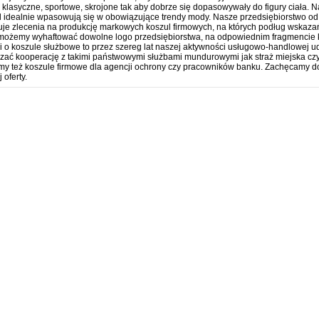
: klasyczne, sportowe, skrojone tak aby dobrze się dopasowywały do figury ciała. 
l idealnie wpasowują się w obowiązujące trendy mody. Nasze przedsiębiorstwo od k
zuje zlecenia na produkcję markowych koszul firmowych, na których podług wskazań
 możemy wyhaftować dowolne logo przedsiębiorstwa, na odpowiednim fragmencie ko
i o koszule służbowe to przez szereg lat naszej aktywności usługowo-handlowej u
zać kooperację z takimi państwowymi służbami mundurowymi jak straż miejska czy 
my też koszule firmowe dla agencji ochrony czy pracowników banku. Zachęcamy d
 oferty.