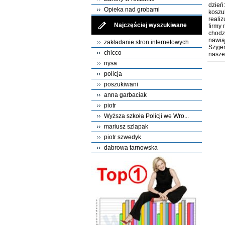
dzień
Opieka nad grobami
koszu
reali
Najczęściej wyszukiwane
firmy
chodz
nawią
zakładanie stron internetowych
Szyje
chicco
naszej
nysa
policja
poszukiwani
anna garbaciak
piotr
Wyższa szkoła Policji we Wro...
mariusz szlapak
piotr szwedyk
dabrowa tarnowska