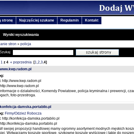
 stronę
Najczęściej szukane
Regulamin
Kontakt
Wyniki wyszukiwania
anie stron
»
policja
Szukaj
1
z
4
« poprzednia
[
1
,
2
,
3
,
4
]
//www.kwp.radom.pl
og:
:
http://www.kwp.radom.pl
http://www.kwp.radom.pl
Informacje o działalności, Komendy Powiatowe, policja kryminalna i prewencji, cza
gach, foto-przestroga.
//konfekcja-damska.portabilo.pl
og:
Firmy/Odzież Robocza
:
http://konfekcja-damska.portabilo.pl
http://konfekcja-damska.portabilo.pl
W swojej propozycji handlowej mamy ogromny asortyment modnych męskich koszul 
iej. Wytwarzamy koszule sportowe, szykowne koszule wyjściowe i takie do noszen