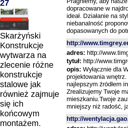
Pragniemy, aby nasze 
27
dopracowane w najdro
ideał. Działanie na s
niebanalność propono
dopasowanych do potr
Skarżyński
http://www.timgrey.e
Konstrukcje
adres:
http://www.tim
wytwarza na
tytuł:
http://www.timgr
zlecenie różne
opis:
Wyłącznie dla W
konstrukcje
projektowania wnętrz.
stalowe jak
najlepszym źródłem ins
Zrealizujemy Twoje m
również zajmuje
mieszkaniu.Twoje zauf
się ich
mniejszy niż radość, 
końcowym
http://wentylacja.gao
montażem.