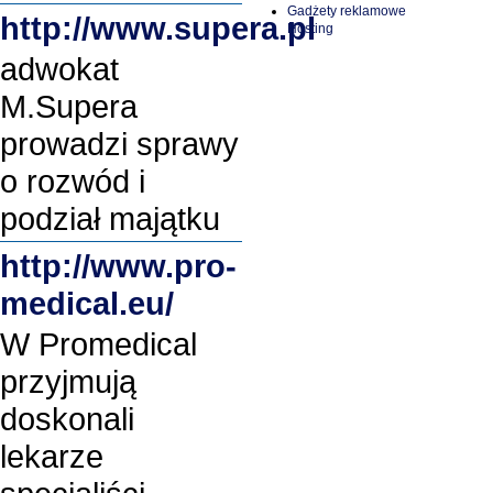
Gadżety reklamowe
http://www.supera.pl
Hosting
adwokat
M.Supera
prowadzi sprawy
o rozwód i
podział majątku
http://www.pro-
medical.eu/
W Promedical
przyjmują
doskonali
lekarze