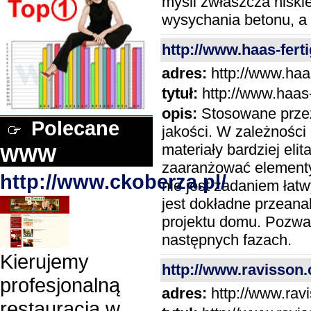
myśli zwłaszcza niskie
wysychania betonu, a
http://www.haas-fert
adres:
http://www.haas
tytuł:
http://www.haas-
opis:
Stosowane przez
Polecane
jakości. W zależnośc
materiały bardziej eli
WWW
zaaranżować element
http://www.ckoberza.pl/
nie jest zadaniem łat
jest dokładne przeana
projektu domu. Pozwa
następnych fazach.
Kierujemy
http://www.ravisson
profesjonalną
adres:
http://www.rav
restauracją w