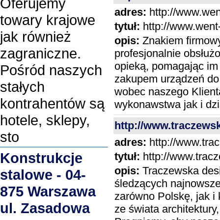
Oferujemy
adres:
http://www.went
towary krajowe
tytuł:
http://www.went-
jak również
opis:
Znakiem firmowy
zagraniczne.
profesjonalnie obsłuż
opieką, pomagając im
Pośród naszych
zakupem urządzeń do w
stałych
wobec naszego Klient
kontrahentów są
wykonawstwa jak i dzia
hotele, sklepy,
http://www.traczews
sto
adres:
http://www.tra
Konstrukcje
tytuł:
http://www.trac
opis:
Traczewska desi
stalowe - 04-
śledzących najnowsze 
875 Warszawa
zarówno Polskę, jak i 
ul. Zasadowa
ze świata architektury