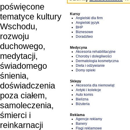
poświęcone
tematyce kultury
Kursy
Angielski dla firm
Angielski język
Wschodu,
BHP
Biznesowe
rozwoju
Doradztwo
duchowego,
Medycyna
Akcesoria rehabilitacyjne
medytacji,
Choroby i dolegliwości
Dermatologia kosmetyczna
świadomego
Dieta i odżywianie
Domy opieki
śnienia,
Sklepy
doświadczenia
Akcesoria dla niemowląt
Antyki i kolekcje
poza ciałem,
Auto komis
Bielizna
samoleczenia,
Biżuteria
śmierci i
Reklama
Agencje reklamy
reinkarnacji
Banery
Flagi reklamowe