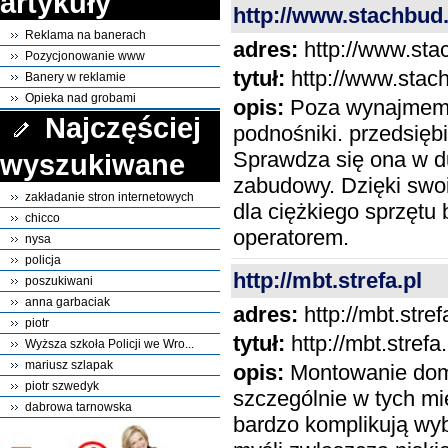
artykuły
http://www.stachbu
Reklama na banerach
adres:
http://www.st
Pozycjonowanie www
tytuł:
http://www.stac
Banery w reklamie
Opieka nad grobami
opis:
Poza wynajmem ci
Najczęściej
podnośniki. przedsię
Sprawdza się ona w du
wyszukiwane
zabudowy. Dzięki swo
zakładanie stron internetowych
dla ciężkiego sprzęt
chicco
operatorem.
nysa
policja
http://mbt.strefa.pl
poszukiwani
anna garbaciak
adres:
http://mbt.stref
piotr
tytuł:
http://mbt.strefa.
Wyższa szkoła Policji we Wro...
mariusz szlapak
opis:
Montowanie domó
piotr szwedyk
szczególnie w tych mi
dabrowa tarnowska
bardzo komplikują wy