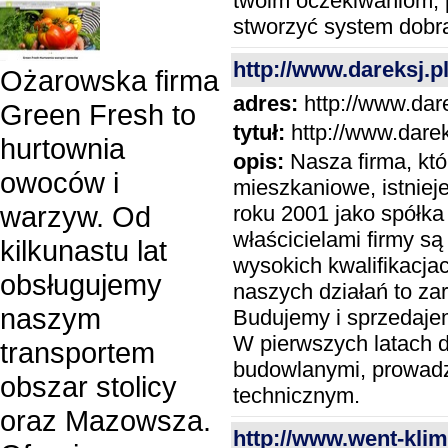
twoim oczekiwaniom, p
stworzyć system dobra
http://www.dareksj.p
Ożarowska firma
adres:
http://www.dare
Green Fresh to
tytuł:
http://www.darek
hurtownia
opis:
Nasza firma, któ
owoców i
mieszkaniowe, istnieje
warzyw. Od
roku 2001 jako spółka
właścicielami firmy s
kilkunastu lat
wysokich kwalifikacj
obsługujemy
naszych działań to za
naszym
Budujemy i sprzedaje
W pierwszych latach d
transportem
budowlanymi, prowad
obszar stolicy
technicznym.
oraz Mazowsza.
http://www.went-klim