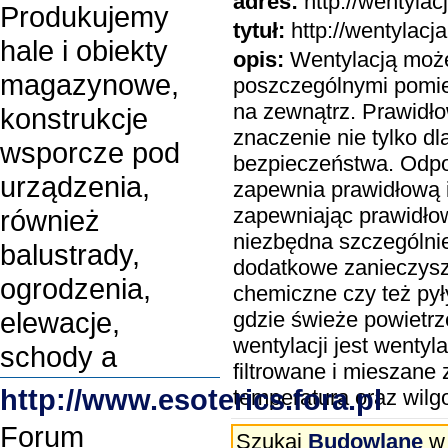
adres:
http://wentylac
Produkujemy
tytuł:
http://wentylacja
hale i obiekty
opis:
Wentylacją moż
magazynowe,
poszczególnymi pomie
na zewnątrz. Prawidł
konstrukcje
znaczenie nie tylko 
wsporcze pod
bezpieczeństwa. Odpo
urządzenia,
zapewnia prawidłową 
zapewniając prawidłow
również
niezbędna szczególni
balustrady,
dodatkowe zanieczyszc
ogrodzenia,
chemiczne czy też pył
elewacje,
gdzie świeże powietrz
wentylacji jest wenty
schody a
filtrowane i mieszane
http://www.esoterics.fora.pl
temperatura oraz wilg
Forum
Szukaj
Budowlane
w 