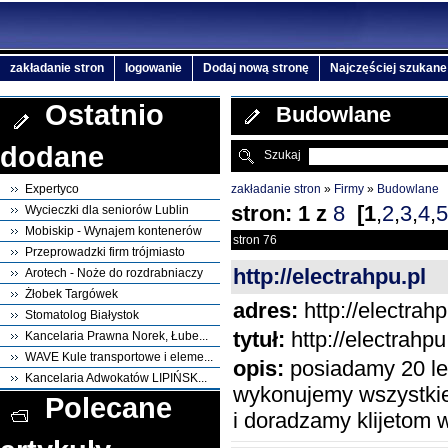
zakładanie stron
logowanie
Dodaj nową stronę
Najczęściej szukane
Ostatnio
Budowlane
dodane
Szukaj
zakładanie stron
»
Firmy
»
Budowlane
Expertyco
stron:
1
z
8
[
1
,
2
,
3
,
4
,
5
Wycieczki dla seniorów Lublin
Mobiskip - Wynajem kontenerów
stron 76
Przeprowadzki firm trójmiasto
http://electrahpu.pl
Arotech - Noże do rozdrabniaczy
Żłobek Targówek
adres:
http://electrahp
Stomatolog Białystok
tytuł:
http://electrahpu
Kancelaria Prawna Norek, Łube...
WAVE Kule transportowe i eleme...
opis:
posiadamy 20 let
Kancelaria Adwokatów LIPIŃSK...
wykonujemy wszystkie
Polecane
i doradzamy klijetom 