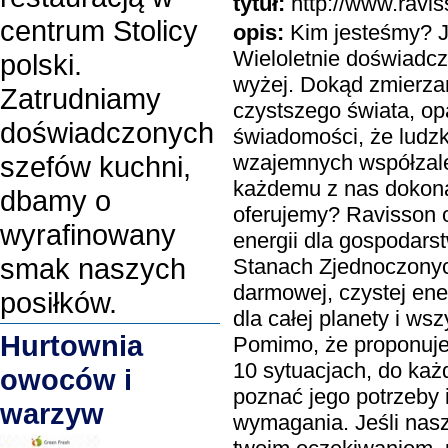
tytuł:
http://www.ravi
centrum Stolicy
opis:
Kim jesteśmy? Je
Wieloletnie doświadcz
polski.
wyżej. Dokąd zmierza
Zatrudniamy
czystszego świata, op
doświadczonych
świadomości, że ludzk
wzajemnych współzale
szefów kuchni,
każdemu z nas dokon
dbamy o
oferujemy? Ravisson 
wyrafinowany
energii dla gospodarst
smak naszych
Stanach Zjednoczonych
darmowej, czystej ene
posiłków.
dla całej planety i ws
Hurtownia
Pomimo, że proponuje
10 sytuacjach, do każ
owoców i
poznać jego potrzeby i
warzyw
wymagania. Jeśli nasz