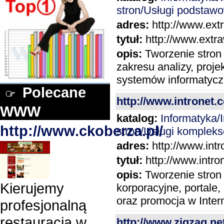
stron/Usługi podstaw
adres:
http://www.extr
tytuł:
http://www.extra
opis:
Tworzenie stron i
zakresu analizy, proje
systemów informatycz
Polecane
http://www.intronet.
WWW
katalog:
Informatyka
http://www.ckoberza.pl/
stron/Usługi komplek
adres:
http://www.intr
tytuł:
http://www.intro
opis:
Tworzenie stron
Kierujemy
korporacyjne, portale,
oraz promocja w Inter
profesjonalną
restauracją w
http://www.zigzag.net