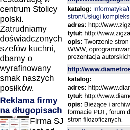
centrum Stolicy
katalog:
Informatyka
stron/Usługi komplek
polski.
adres:
http://www.zigz
Zatrudniamy
tytuł:
http://www.zigza
doświadczonych
opis:
Tworzenie stron 
szefów kuchni,
WWW, oprogramowanie n
prezentacja autorskic
dbamy o
wyrafinowany
http://www.diametros.
smak naszych
katalog:
posiłków.
adres:
http://www.diam
tytuł:
http://www.diamet
Reklama firmy
opis:
Bieżące i archiw
na długopisach
formacie PDF, forum d
stron filozoficznych.
Firma SJ