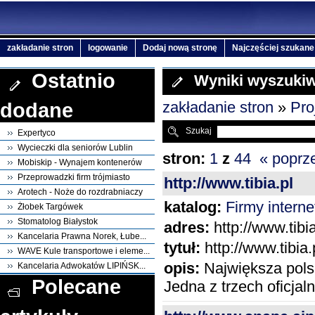
zakładanie stron
logowanie
Dodaj nową stronę
Najczęściej szukane
Ostatnio
Wyniki wyszuki
zakładanie stron
»
Pro
dodane
Szukaj
Expertyco
Wycieczki dla seniorów Lublin
stron:
1
z
44
« poprz
Mobiskip - Wynajem kontenerów
Przeprowadzki firm trójmiasto
http://www.tibia.pl
Arotech - Noże do rozdrabniaczy
katalog:
Firmy intern
Żłobek Targówek
Stomatolog Białystok
adres:
http://www.tibia
Kancelaria Prawna Norek, Łube...
tytuł:
http://www.tibia.
WAVE Kule transportowe i eleme...
opis:
Największa polsk
Kancelaria Adwokatów LIPIŃSK...
Polecane
Jedna z trzech oficjal