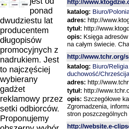
jest od
http://www.ktogdzie
ponad
katalog:
Biuro/Poloni
dwudziestu lat
adres:
http://www.kto
tytuł:
http://www.ktog
producentem
opis:
Księga adresów e
długopisów
na całym świecie. Cha
promocyjnych z
http://www.tchr.org/s
nadrukiem. Jest
katalog:
Biuro/Religia 
to najczęściej
duchowość/Chrześcij
wybierany
adres:
http://www.tchr
gadżet
tytuł:
http://www.tchr.o
reklamowy przez
opis:
Szczegółowe kal
Zgromadzenia, informac
setki odbiorców.
stron poszczególnych 
Proponujemy
http://website.e-clips
obszerny wybór