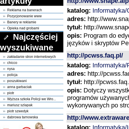
artykuły
http://www.snape.aip.
katalog:
Informatyka
Reklama na banerach
Pozycjonowanie www
adres:
http://www.snap
Banery w reklamie
tytuł:
http://www.snape
Opieka nad grobami
Najczęściej
opis:
Program do edyc
języków i skryptów Pe
wyszukiwane
http://pcwss.faq.pl/
zakładanie stron internetowych
chicco
katalog:
Informatyka
nysa
adres:
http://pcwss.faq
policja
tytuł:
http://pcwss.faq.
poszukiwani
anna garbaciak
opis:
Dotyczy wszystki
piotr
programów używanych
Wyższa szkoła Policji we Wro...
wykonywanych po stro
mariusz szlapak
piotr szwedyk
http://www.extraware
dabrowa tarnowska
katalog:
Informatyka