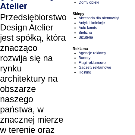
Domy opieki
Atelier
Sklepy
Przedsiębiorstwo
Akcesoria dla niemowląt
Antyki i kolekcje
Design Atelier
Auto komis
Bielizna
jest spółką, która
Biżuteria
znacząco
Reklama
Agencje reklamy
rozwija się na
Banery
Flagi reklamowe
rynku
Gadżety reklamowe
Hosting
architektury na
obszarze
naszego
państwa, w
znacznej mierze
w terenie oraz