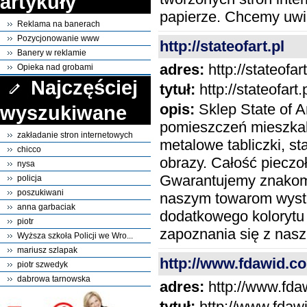
artykuły
papierze. Chcemy uwie
Reklama na banerach
Pozycjonowanie www
http://stateofart.pl
Banery w reklamie
adres:
http://stateofart
Opieka nad grobami
Najczęściej
tytuł:
http://stateofart.
opis:
Sklep State of Ar
wyszukiwane
pomieszczeń mieszkaln
zakładanie stron internetowych
metalowe tabliczki, s
chicco
obrazy. Całość piecz
nysa
Gwarantujemy znakomi
policja
poszukiwani
naszym towarom wystr
anna garbaciak
dodatkowego kolorytu
piotr
zapoznania się z nas
Wyższa szkoła Policji we Wro...
mariusz szlapak
http://www.fdawid.c
piotr szwedyk
dabrowa tarnowska
adres:
http://www.fda
tytuł:
http://www.fdaw