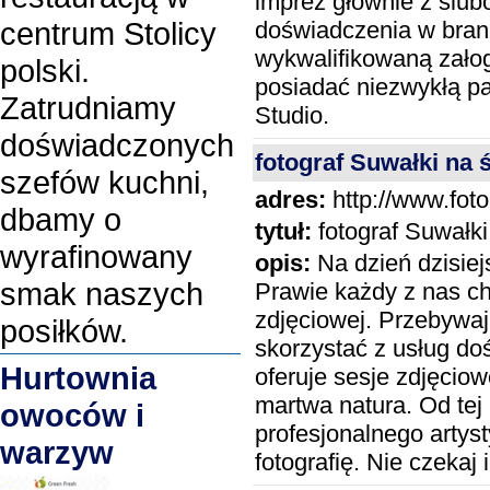
imprez głównie z ślubó
centrum Stolicy
doświadczenia w bran
wykwalifikowaną załog
polski.
posiadać niezwykłą pa
Zatrudniamy
Studio.
doświadczonych
fotograf Suwałki na 
szefów kuchni,
adres:
http://www.foto
dbamy o
tytuł:
fotograf Suwałki
wyrafinowany
opis:
Na dzień dzisiej
smak naszych
Prawie każdy z nas ch
zdjęciowej. Przebywaj
posiłków.
skorzystać z usług d
Hurtownia
oferuje sesje zdjęciow
martwa natura. Od tej
owoców i
profesjonalnego artys
warzyw
fotografię. Nie czeka