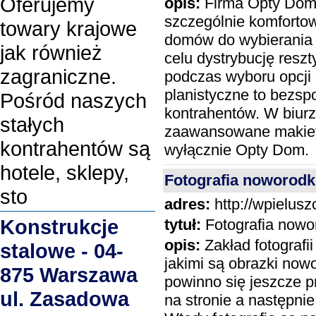
Oferujemy
opis:
Firma Opty Dom
szczególnie komfortow
towary krajowe
domów do wybierania 
jak również
celu dystrybucję resz
zagraniczne.
podczas wyboru opcji
planistyczne to bezspo
Pośród naszych
kontrahentów. W biurz
stałych
zaawansowane makiety
kontrahentów są
wyłącznie Opty Dom.
hotele, sklepy,
Fotografia noworodk
sto
adres:
http://wpielusz
Konstrukcje
tytuł:
Fotografia nowo
opis:
Zakład fotografi
stalowe - 04-
jakimi są obrazki now
875 Warszawa
powinno się jeszcze 
ul. Zasadowa
na stronie a następni