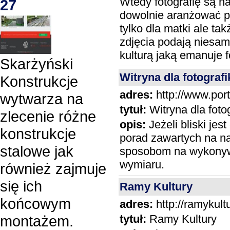
Wtedy fotografię są n
27
dowolnie aranżować p
tylko dla matki ale ta
zdjęcia podają niesam
kulturą jaką emanuje f
Skarżyński
Witryna dla fotograf
Konstrukcje
adres:
http://www.porta
wytwarza na
tytuł:
Witryna dla foto
zlecenie różne
opis:
Jeżeli bliski jes
konstrukcje
porad zawartych na n
stalowe jak
sposobom na wykonywa
wymiaru.
również zajmuje
się ich
Ramy Kultury
końcowym
adres:
http://ramykultu
tytuł:
Ramy Kultury
montażem.