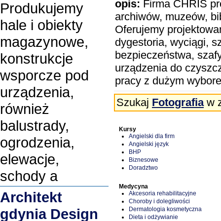
opis:
Firma CHRIS prow
Produkujemy
archiwów, muzeów, bibl
hale i obiekty
Oferujemy projektowan
magazynowe,
dygestoria, wyciągi, s
bezpieczeństwa, szafy
konstrukcje
urządzenia do czyszcze
wsporcze pod
pracy z dużym wybore
urządzenia,
Szukaj
Fotografia
w z
również
balustrady,
Kursy
Angielski dla firm
ogrodzenia,
Angielski język
BHP
elewacje,
Biznesowe
Doradztwo
schody a
Medycyna
Architekt
Akcesoria rehabilitacyjne
Choroby i dolegliwości
Dermatologia kosmetyczna
gdynia Design
Dieta i odżywianie