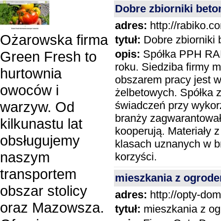
Dobre zbiorniki bet
adres:
http://rabiko.c
Ożarowska firma
tytuł:
Dobre zbiorniki
opis:
Spółka PPH RABI
Green Fresh to
roku. Siedziba firmy
hurtownia
obszarem pracy jest w
owoców i
żelbetowych. Spółka 
warzyw. Od
świadczeń przy wykorz
branży zagwarantował
kilkunastu lat
kooperują. Materiały 
obsługujemy
klasach uznanych w b
naszym
korzyści.
transportem
mieszkania z ogrod
obszar stolicy
adres:
http://opty-dom
oraz Mazowsza.
tytuł:
mieszkania z o