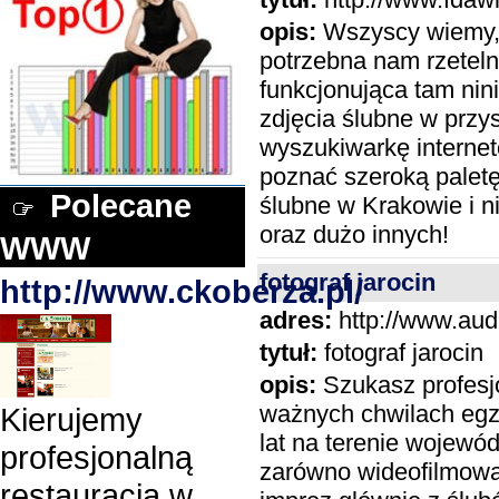
opis:
Wszyscy wiemy, ż
potrzebna nam rzeteln
funkcjonująca tam nin
zdjęcia ślubne w przy
wyszukiwarkę internet
poznać szeroką paletę 
Polecane
ślubne w Krakowie i ni
oraz dużo innych!
WWW
fotograf jarocin
http://www.ckoberza.pl/
adres:
http://www.audi
tytuł:
fotograf jarocin
opis:
Szukasz profesjo
ważnych chwilach egzy
Kierujemy
lat na terenie wojewó
profesjonalną
zarówno wideofilmowan
restauracją w