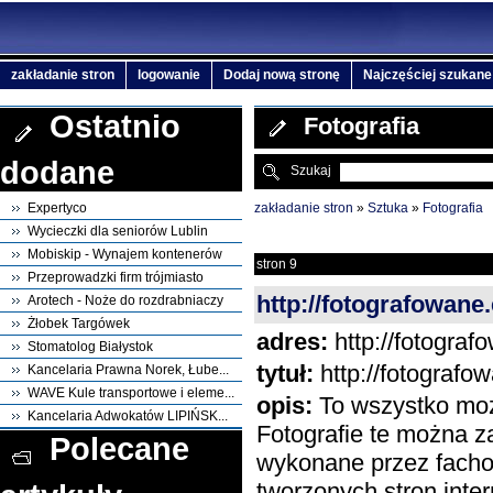
zakładanie stron
logowanie
Dodaj nową stronę
Najczęściej szukane
Ostatnio
Fotografia
dodane
Szukaj
zakładanie stron
»
Sztuka
»
Fotografia
Expertyco
Wycieczki dla seniorów Lublin
Mobiskip - Wynajem kontenerów
stron 9
Przeprowadzki firm trójmiasto
http://fotografowane
Arotech - Noże do rozdrabniaczy
Żłobek Targówek
adres:
http://fotograf
Stomatolog Białystok
tytuł:
http://fotografo
Kancelaria Prawna Norek, Łube...
WAVE Kule transportowe i eleme...
opis:
To wszystko moż
Kancelaria Adwokatów LIPIŃSK...
Fotografie te można z
Polecane
wykonane przez facho
tworzonych stron inte