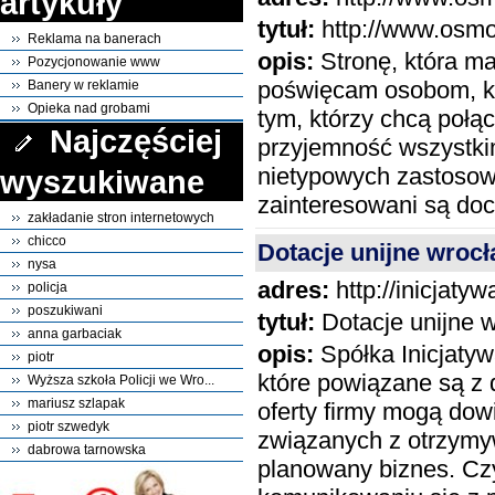
artykuły
tytuł:
http://www.osmol
Reklama na banerach
opis:
Stronę, która ma
Pozycjonowanie www
poświęcam osobom, któ
Banery w reklamie
Opieka nad grobami
tym, którzy chcą poł
Najczęściej
przyjemność wszystkim
nietypowych zastosowa
wyszukiwane
zainteresowani są do
zakładanie stron internetowych
chicco
Dotacje unijne wrocł
nysa
adres:
http://inicjatyw
policja
poszukiwani
tytuł:
Dotacje unijne w
anna garbaciak
opis:
Spółka Inicjatyw
piotr
które powiązane są z 
Wyższa szkoła Policji we Wro...
mariusz szlapak
oferty firmy mogą dow
piotr szwedyk
związanych z otrzymyw
dabrowa tarnowska
planowany biznes. Cz