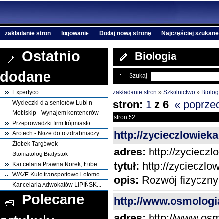
zakładanie stron
logowanie
Dodaj nową stronę
Najczęściej szukane
Ostatnio
Biologia
dodane
Szukaj
zakładanie stron
»
Szkolnictwo
»
Biolog
Expertyco
stron:
1
z
6
« poprze
Wycieczki dla seniorów Lublin
Mobiskip - Wynajem kontenerów
stron 52
Przeprowadzki firm trójmiasto
http://zycieczlowiek
Arotech - Noże do rozdrabniaczy
Żłobek Targówek
adres:
http://zycieczl
Stomatolog Białystok
tytuł:
http://zycieczlo
Kancelaria Prawna Norek, Łube...
WAVE Kule transportowe i eleme...
opis:
Rozwój fizyczny 
Kancelaria Adwokatów LIPIŃSK...
Polecane
http://www.osmologia
adres:
http://www.osmo