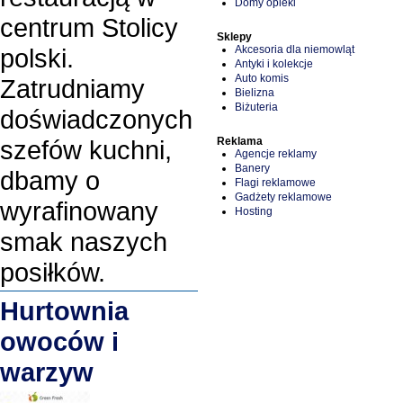
Domy opieki
centrum Stolicy
Sklepy
Akcesoria dla niemowląt
polski.
Antyki i kolekcje
Auto komis
Zatrudniamy
Bielizna
Biżuteria
doświadczonych
Reklama
szefów kuchni,
Agencje reklamy
Banery
dbamy o
Flagi reklamowe
Gadżety reklamowe
wyrafinowany
Hosting
smak naszych
posiłków.
Hurtownia
owoców i
warzyw