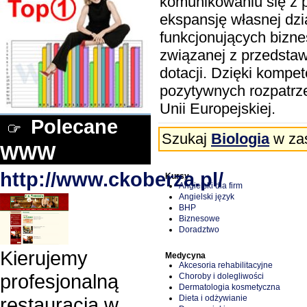
komunikowaniu się z 
ekspansję własnej dzi
funkcjonujących bizne
związanej z przedstaw
dotacji. Dzięki kompe
pozytywnych rozpatrz
Unii Europejskiej.
Polecane
Szukaj
Biologia
w zas
WWW
http://www.ckoberza.pl/
Kursy
Angielski dla firm
Angielski język
BHP
Biznesowe
Doradztwo
Kierujemy
Medycyna
Akcesoria rehabilitacyjne
profesjonalną
Choroby i dolegliwości
Dermatologia kosmetyczna
Dieta i odżywianie
restauracją w