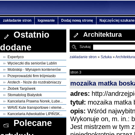
zakładanie stron
logowanie
Dodaj nową stronę
Najczęściej szukane
Ostatnio
Architektura
dodane
Szukaj
zakładanie stron
»
Sztuka
»
Architektura
Expertyco
Wycieczki dla seniorów Lublin
Mobiskip - Wynajem kontenerów
stron 3
Przeprowadzki firm trójmiasto
mozaika matka boska
Arotech - Noże do rozdrabniaczy
Żłobek Targówek
adres:
http://andrzejpi
Stomatolog Białystok
tytuł:
mozaika matka b
Kancelaria Prawna Norek, Łube...
WAVE Kule transportowe i eleme...
opis:
Wśród najwybitni
Kancelaria Adwokatów LIPIŃSK...
Wykonuje on, m. in.: b
Polecane
Jest mistrzem w tym z
niejednokrotnie przez