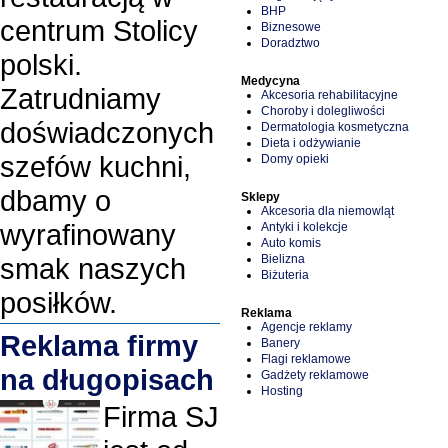
BHP
centrum Stolicy
Biznesowe
Doradztwo
polski.
Medycyna
Zatrudniamy
Akcesoria rehabilitacyjne
Choroby i dolegliwości
doświadczonych
Dermatologia kosmetyczna
Dieta i odżywianie
szefów kuchni,
Domy opieki
dbamy o
Sklepy
Akcesoria dla niemowląt
wyrafinowany
Antyki i kolekcje
Auto komis
Bielizna
smak naszych
Biżuteria
posiłków.
Reklama
Agencje reklamy
Reklama firmy
Banery
Flagi reklamowe
na długopisach
Gadżety reklamowe
Hosting
Firma SJ