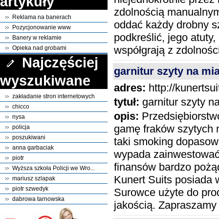
artykuły
zdolnością manualnym 
Reklama na banerach
oddać każdy drobny s
Pozycjonowanie www
podkreślić, jego atuty,
Banery w reklamie
współgrają z zdolnośc
Opieka nad grobami
Najczęściej
garnitur szyty na mi
wyszukiwane
adres:
http://kunertsui
zakładanie stron internetowych
tytuł:
garnitur szyty n
chicco
opis:
Przedsiębiorstwo
nysa
gamę fraków szytych 
policja
poszukiwani
taki smoking dopasowa
anna garbaciak
wypada zainwestować a
piotr
finansów bardzo pożą
Wyższa szkoła Policji we Wro...
Kunert Suits posiada 
mariusz szlapak
piotr szwedyk
Surowce użyte do pro
dabrowa tarnowska
jakością. Zapraszamy d