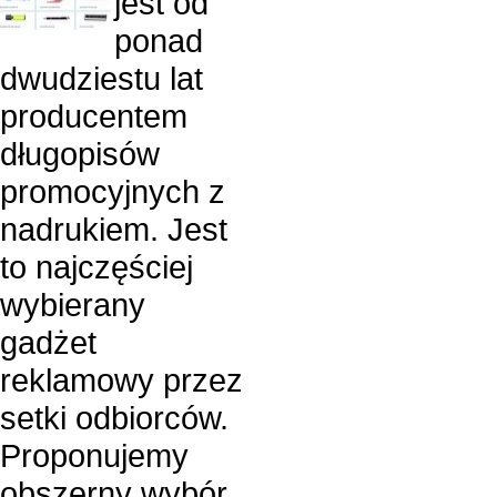
jest od
ponad
dwudziestu lat
producentem
długopisów
promocyjnych z
nadrukiem. Jest
to najczęściej
wybierany
gadżet
reklamowy przez
setki odbiorców.
Proponujemy
obszerny wybór