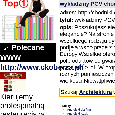
wykładziny PCV chod
adres:
http://chodniki
tytuł:
wykładziny PCV
opis:
Poszukujesz elem
elegancie? Na stroni
wszelkiego rodzaju dy
Polecane
podjęła współprace z n
Europy.Wszelkie ofero
WWW
półproduktów co gwar
http://www.ckoberza.pl/
przez wiele lat. W p
różnych pomieszczeń 
wielkości.Niewątpliwi
Szukaj
Architektura
w
Kierujemy
profesjonalną
Kursy
Angielski dla firm
restauracją w
Angielski język