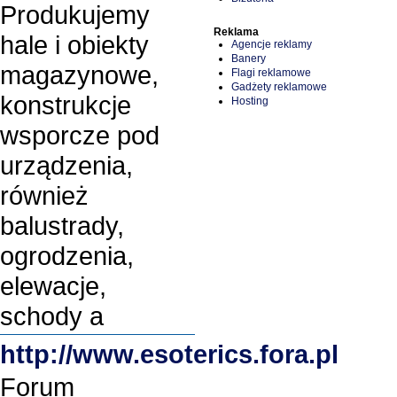
Produkujemy
Reklama
hale i obiekty
Agencje reklamy
Banery
magazynowe,
Flagi reklamowe
Gadżety reklamowe
konstrukcje
Hosting
wsporcze pod
urządzenia,
również
balustrady,
ogrodzenia,
elewacje,
schody a
http://www.esoterics.fora.pl
Forum