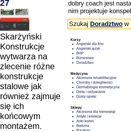
27
dobry coach jest nast
nim projektuje konspek
Szukaj
Doradztwo
w 
Skarżyński
Kursy
Konstrukcje
Angielski dla firm
Angielski język
BHP
wytwarza na
Biznesowe
Doradztwo
zlecenie różne
konstrukcje
Medycyna
Akcesoria rehabilitacyjne
Choroby i dolegliwości
stalowe jak
Dermatologia kosmetyczna
Dieta i odżywianie
również zajmuje
Domy opieki
się ich
Sklepy
Akcesoria dla niemowląt
końcowym
Antyki i kolekcje
Auto komis
montażem.
Bielizna
Biżuteria