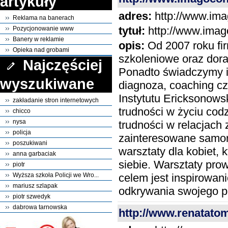
artykuły
adres:
http://www.ima
Reklama na banerach
tytuł:
http://www.imag
Pozycjonowanie www
Banery w reklamie
opis:
Od 2007 roku fir
Opieka nad grobami
szkoleniowe oraz dora
Najczęściej
Ponadto świadczymy i
wyszukiwane
diagnoza, coaching cz
Instytutu Ericksonow
zakładanie stron internetowych
trudności w życiu co
chicco
nysa
trudności w relacjach 
policja
zainteresowane samor
poszukiwani
warsztaty dla kobiet, 
anna garbaciak
siebie. Warsztaty pr
piotr
celem jest inspirowani
Wyższa szkoła Policji we Wro...
mariusz szlapak
odkrywania swojego po
piotr szwedyk
dabrowa tarnowska
http://www.renatatom