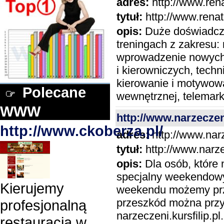
adres:
http://www.ren
tytuł:
http://www.rena
opis:
Duże doświadcze
treningach z zakresu:
wprowadzenie nowych 
i kierowniczych, techn
kierowanie i motywowa
Polecane
wewnętrznej, telemark
WWW
http://www.narzeczeni
http://www.ckoberza.pl/
adres:
http://www.narz
tytuł:
http://www.narzec
opis:
Dla osób, które 
specjalny weekendowy
Kierujemy
weekendu możemy prze
przeszkód można przys
profesjonalną
narzeczeni.kursfilip.
restauracją w