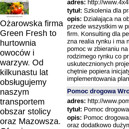
adres:
http://www.4x4b
tytuł:
Szkolenia dla p
opis:
Działająca na ob
Ożarowska firma
przede wszystkim w p
Green Fresh to
firm. Konsulting dla p
zna realia rynku i ma
hurtownia
pomoc w zbieraniu na 
owoców i
rodzimego rynku co pr
warzyw. Od
uskutecznionych proje
kilkunastu lat
chętnie popiera inicja
implementowania pla
obsługujemy
naszym
Pomoc drogowa Wr
transportem
adres:
http://www.pom
tytuł:
Pomoc drogowa
obszar stolicy
opis:
Pomoc drogowa 
oraz Mazowsza.
oraz dodatkowo dużym