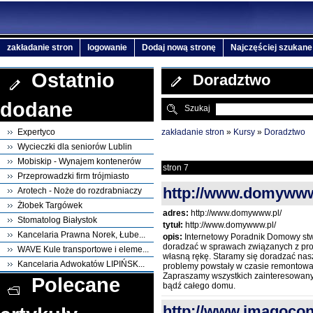
zakładanie stron
logowanie
Dodaj nową stronę
Najczęściej szukane
Ostatnio
Doradztwo
dodane
Szukaj
zakładanie stron
»
Kursy
»
Doradztwo
Expertyco
Wycieczki dla seniorów Lublin
Mobiskip - Wynajem kontenerów
stron 7
Przeprowadzki firm trójmiasto
http://www.domywww
Arotech - Noże do rozdrabniaczy
Żłobek Targówek
adres:
http://www.domywww.pl/
Stomatolog Białystok
tytuł:
http://www.domywww.pl/
Kancelaria Prawna Norek, Łube...
opis:
Internetowy Poradnik Domowy stw
doradzać w sprawach związanych z p
WAVE Kule transportowe i eleme...
własną rękę. Staramy się doradzać nas
Kancelaria Adwokatów LIPIŃSK...
problemy powstały w czasie remontow
Zapraszamy wszystkich zainteresowan
Polecane
bądź całego domu.
http://www.imagocon