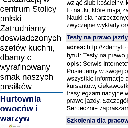
wziąć ślub kościelny,
centrum Stolicy
to nauki, które mają 
polski.
Nauki dla narzeczony
zwyczajne wykłady or
Zatrudniamy
doświadczonych
Testy na prawo jazdy
szefów kuchni,
adres:
http://zdamyto
tytuł:
Testy na prawo 
dbamy o
opis:
Serwis interneto
wyrafinowany
Posiadamy w swojej of
smak naszych
wszystkie informacje
posiłków.
kursantów, ciekawostk
trasy egzaminacyjne w
Hurtownia
prawo jazdy. Szczegó
owoców i
Serdecznie zapraszamy
warzyw
Szkolenia dla praco