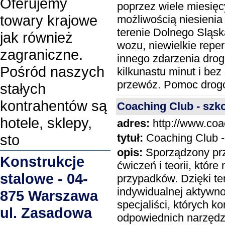
Oferujemy
poprzez wiele miesięc
towary krajowe
możliwością niesienia
terenie Dolnego Sląsk
jak również
wozu, niewielkie repe
zagraniczne.
innego zdarzenia dro
Pośród naszych
kilkunastu minut i be
przewóz. Pomoc drog
stałych
kontrahentów są
Coaching Club - szko
hotele, sklepy,
adres:
http://www.coa
tytuł:
Coaching Club - 
sto
opis:
Sporządzony prz
Konstrukcje
ćwiczeń i teorii, któ
stalowe - 04-
przypadków. Dzięki t
indywidualnej aktywno
875 Warszawa
specjaliści, których 
ul. Zasadowa
odpowiednich narzędzi