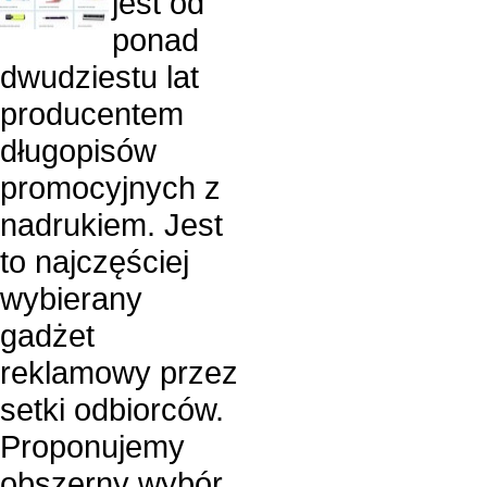
jest od
ponad
dwudziestu lat
producentem
długopisów
promocyjnych z
nadrukiem. Jest
to najczęściej
wybierany
gadżet
reklamowy przez
setki odbiorców.
Proponujemy
obszerny wybór