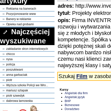
artykuły
adres:
http://www.inve
Reklama na banerach
tytuł:
Projekty elektro
Pozycjonowanie www
opis:
Firma INVENTRON
Banery w reklamie
Opieka nad grobami
rozwoju i wytwarzania
Najczęściej
się z młodych i błysk
kompetencje. Spółka w
wyszukiwane
dzięki potężnej skal
zakładanie stron internetowych
nabywcom bardzo niskie
chicco
czemu nasi klienci za
nysa
najwyższej klasy i sat
policja
poszukiwani
Szukaj
Film
w zasobac
anna garbaciak
piotr
Wyższa szkoła Policji we Wro...
Kursy
mariusz szlapak
Angielski dla firm
piotr szwedyk
Angielski język
dabrowa tarnowska
BHP
Biznesowe
Doradztwo