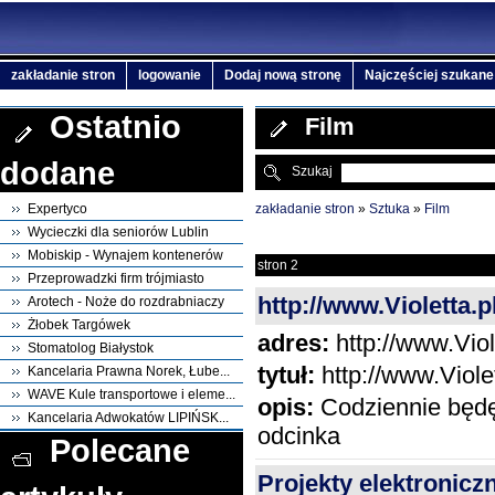
zakładanie stron
logowanie
Dodaj nową stronę
Najczęściej szukane
Ostatnio
Film
dodane
Szukaj
zakładanie stron
»
Sztuka
»
Film
Expertyco
Wycieczki dla seniorów Lublin
Mobiskip - Wynajem kontenerów
stron 2
Przeprowadzki firm trójmiasto
http://www.Violetta.
Arotech - Noże do rozdrabniaczy
Żłobek Targówek
adres:
http://www.Viol
Stomatolog Białystok
tytuł:
http://www.Viole
Kancelaria Prawna Norek, Łube...
WAVE Kule transportowe i eleme...
opis:
Codziennie będę
Kancelaria Adwokatów LIPIŃSK...
odcinka
Polecane
Projekty elektronicz