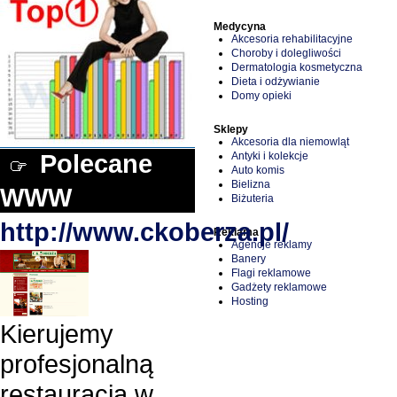
Medycyna
Akcesoria rehabilitacyjne
Choroby i dolegliwości
Dermatologia kosmetyczna
Dieta i odżywianie
Domy opieki
Sklepy
Akcesoria dla niemowląt
Polecane
Antyki i kolekcje
Auto komis
Bielizna
WWW
Biżuteria
http://www.ckoberza.pl/
Reklama
Agencje reklamy
Banery
Flagi reklamowe
Gadżety reklamowe
Hosting
Kierujemy
profesjonalną
restauracją w