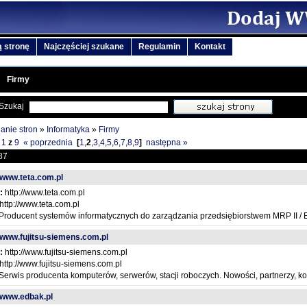
 stronę
Najczęściej szukane
Regulamin
Kontakt
Firmy
Szukaj
anie stron
»
Informatyka
»
Firmy
1
z
9
« poprzednia
[
1
,
2
,
3
,
4
,
5
,
6
,
7
,
8
,
9
]
następna »
87
//www.teta.com.pl
:
http://www.teta.com.pl
http://www.teta.com.pl
Producent systemów informatycznych do zarządzania przedsiębiorstwem MRP II / 
//www.fujitsu-siemens.com.pl
:
http://www.fujitsu-siemens.com.pl
http://www.fujitsu-siemens.com.pl
Serwis producenta komputerów, serwerów, stacji roboczych. Nowości, partnerzy, ko
//www.edbak.pl