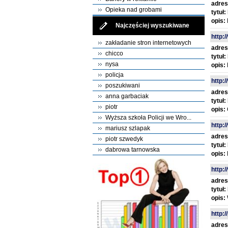
adres
Opieka nad grobami
tytuł:
opis:
Najczęściej wyszukiwane
http:
zakładanie stron internetowych
adres
chicco
tytuł:
nysa
opis:
policja
http:
poszukiwani
adres
anna garbaciak
tytuł:
piotr
opis:
Wyższa szkoła Policji we Wro...
http:
mariusz szlapak
adres
piotr szwedyk
tytuł:
dabrowa tarnowska
opis:
http:
adres
tytuł:
opis:
http:/
adres