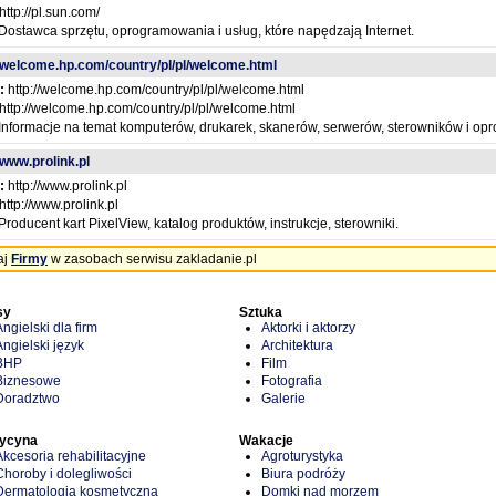
http://pl.sun.com/
Dostawca sprzętu, oprogramowania i usług, które napędzają Internet.
//welcome.hp.com/country/pl/pl/welcome.html
:
http://welcome.hp.com/country/pl/pl/welcome.html
http://welcome.hp.com/country/pl/pl/welcome.html
Informacje na temat komputerów, drukarek, skanerów, serwerów, sterowników i o
/www.prolink.pl
:
http://www.prolink.pl
http://www.prolink.pl
Producent kart PixelView, katalog produktów, instrukcje, sterowniki.
aj
Firmy
w zasobach serwisu zakladanie.pl
sy
Sztuka
Angielski dla firm
Aktorki i aktorzy
Angielski język
Architektura
BHP
Film
Biznesowe
Fotografia
Doradztwo
Galerie
ycyna
Wakacje
Akcesoria rehabilitacyjne
Agroturystyka
Choroby i dolegliwości
Biura podróży
Dermatologia kosmetyczna
Domki nad morzem