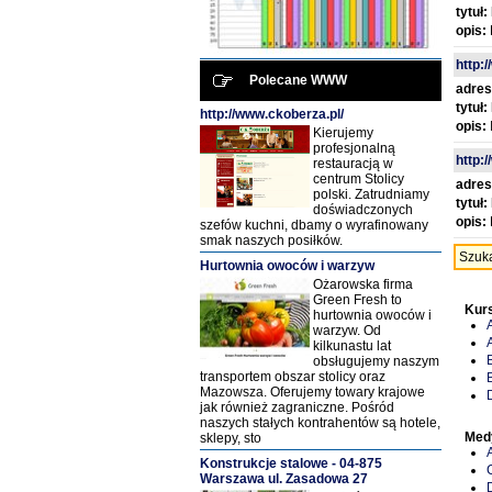
tytuł:
opis:
http:
Polecane WWW
adres
tytuł:
http://www.ckoberza.pl/
opis:
Kierujemy
profesjonalną
http:/
restauracją w
centrum Stolicy
adres
polski. Zatrudniamy
tytuł:
doświadczonych
opis:
szefów kuchni, dbamy o wyrafinowany
smak naszych posiłków.
Szuk
Hurtownia owoców i warzyw
Ożarowska firma
Green Fresh to
Kur
hurtownia owoców i
warzyw. Od
kilkunastu lat
obsługujemy naszym
transportem obszar stolicy oraz
Mazowsza. Oferujemy towary krajowe
jak również zagraniczne. Pośród
naszych stałych kontrahentów są hotele,
Med
sklepy, sto
Konstrukcje stalowe - 04-875
Warszawa ul. Zasadowa 27