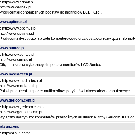
:
http://www.edbak.pl
http://www.edbak.pl
Producent ergonomicznych podstaw do monitorów LCD i CRT.
//www.optimus.pl
:
http://www.optimus.pl
http://www.optimus.pl
Producent i dystrybutor sprzętu komputerowego oraz dostawca rozwiązań informat
//www.suntec.pl
:
http://www.suntec.pl
http://www.suntec.pl
Oficjalna strona wyłącznego importera monitorów LCD Suntec.
//www.media-tech.pl
:
http://www.media-tech.pl
http://www.media-tech.pl
Polski producent i importer multimediów, peryferiów i akcesoriów komputerowych.
//www.gericom.com.pl
:
http://www.gericom.com.pl
http://www.gericom.com.pl
Wyłączny dystrybutor komputerów przenośnych austriackiej firmy Gericom. Katalog
/pl.sun.com/
:
http://pl.sun.com/