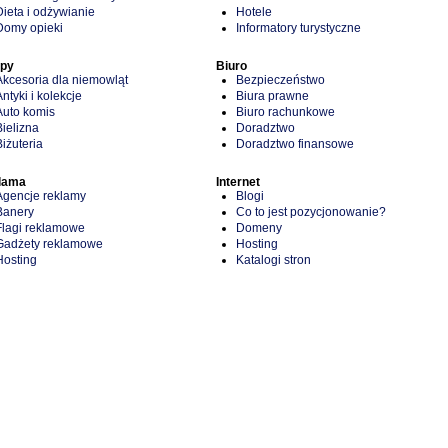
Dieta i odżywianie
Hotele
Domy opieki
Informatory turystyczne
epy
Biuro
Akcesoria dla niemowląt
Bezpieczeństwo
Antyki i kolekcje
Biura prawne
Auto komis
Biuro rachunkowe
Bielizna
Doradztwo
Biżuteria
Doradztwo finansowe
lama
Internet
Agencje reklamy
Blogi
Banery
Co to jest pozycjonowanie?
Flagi reklamowe
Domeny
Gadżety reklamowe
Hosting
Hosting
Katalogi stron