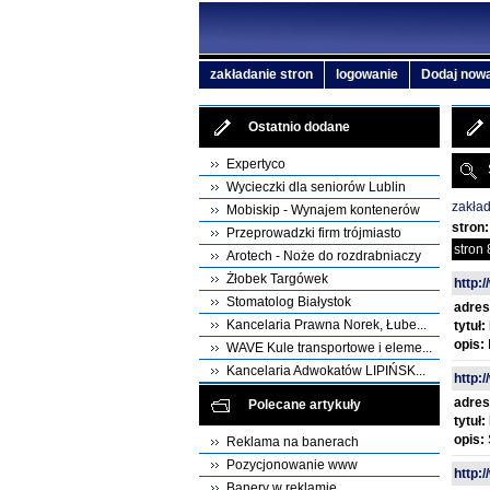
zakładanie stron
logowanie
Dodaj nową
Ostatnio dodane
Expertyco
Wycieczki dla seniorów Lublin
zakład
Mobiskip - Wynajem kontenerów
stron:
Przeprowadzki firm trójmiasto
stron 
Arotech - Noże do rozdrabniaczy
Żłobek Targówek
http:
Stomatolog Białystok
adres
Kancelaria Prawna Norek, Łube...
tytuł:
opis:
WAVE Kule transportowe i eleme...
Kancelaria Adwokatów LIPIŃSK...
http:
adres
Polecane artykuły
tytuł:
opis:
Reklama na banerach
Pozycjonowanie www
http:
Banery w reklamie