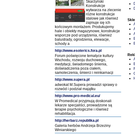
Skarżyński
Konstrukcje
wytwarza na zlecenie
różne konstrukcje
stalowe jak również
Skl
zajmuje się ich
końcowym montażem. Produkujemy
hale i obiekty magazynowe, konstrukcje
wsporcze pod urządzenia, również
balustrady, ogrodzenia, elewacje,
schody a
http://www.esoterics.fora.pl
Rek
Forum poświęcone tematyce kultury
Wschodu, rozwoju duchowego,
medytacji, świadomego śnienia,
doświadczenia poza ciałem,
samoleczenia, śmierci i reinkarnacji
http://www.supera.pl
adwokat M.Supera prowadzi sprawy o
rozwód i podział majątku
http://www.pro-medical.eu/
W Promedical przyjmują doskonali
lekarze specjaliści, prowadzone są
terapie psychologiczne i również
rehabilitacja.
http://herbarz.republika.pl
Galeria herbów Andrzeja Brzeziny
Winiarskiego