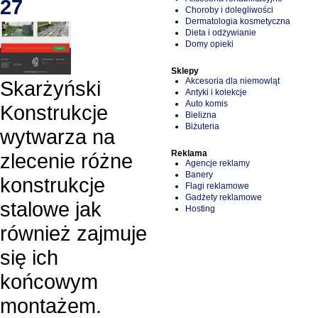
27
Choroby i dolegliwości
Dermatologia kosmetyczna
Dieta i odżywianie
Domy opieki
Sklepy
Akcesoria dla niemowląt
Skarżyński
Antyki i kolekcje
Auto komis
Konstrukcje
Bielizna
Biżuteria
wytwarza na
Reklama
zlecenie różne
Agencje reklamy
Banery
konstrukcje
Flagi reklamowe
Gadżety reklamowe
stalowe jak
Hosting
również zajmuje
się ich
końcowym
montażem.