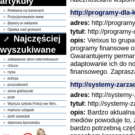
artykuły
Reklama na banerach
http://programy-dla-
Pozycjonowanie www
adres:
http://programy
Banery w reklamie
Opieka nad grobami
tytuł:
http://programy-
Najczęściej
opis:
Verixus to grup
programy finansowe or
wyszukiwane
Gwarantujemy permane
zakładanie stron internetowych
adaptowanie ich do n
chicco
finansowego. Zaprasz
nysa
policja
http://systemy-zarzad
poszukiwani
anna garbaciak
adres:
http://systemy-
piotr
tytuł:
http://systemy-z
Wyższa szkoła Policji we Wro...
mariusz szlapak
opis:
Bardzo aktualna 
piotr szwedyk
mediów powoduje to, ż
dabrowa tarnowska
bardzo potrzebną częś