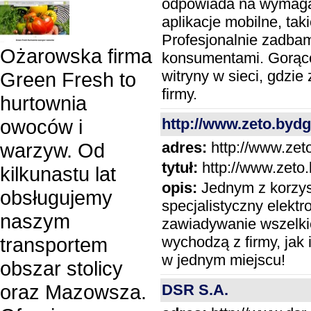
odpowiada na wymagan
aplikacje mobilne, taki
Profesjonalnie zadbam
Ożarowska firma
konsumentami. Gorąco
witryny w sieci, gdzie
Green Fresh to
firmy.
hurtownia
http://www.zeto.bydg
owoców i
adres:
http://www.zet
warzyw. Od
tytuł:
http://www.zeto
kilkunastu lat
opis:
Jednym z korzyst
obsługujemy
specjalistyczny elekt
naszym
zawiadywanie wszelki
wychodzą z firmy, jak
transportem
w jednym miejscu!
obszar stolicy
oraz Mazowsza.
DSR S.A.