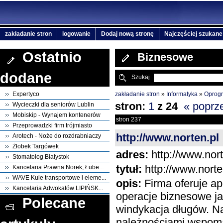
zakładanie stron
logowanie
Dodaj nową stronę
Najczęściej szukane
Ostatnio
Biznesowe
dodane
Szukaj
zakładanie stron
»
Informatyka
»
Oprog
Expertyco
stron:
1
z
24
« poprz
Wycieczki dla seniorów Lublin
Mobiskip - Wynajem kontenerów
stron 237
Przeprowadzki firm trójmiasto
http://www.norten.pl
Arotech - Noże do rozdrabniaczy
Żłobek Targówek
adres:
http://www.nort
Stomatolog Białystok
tytuł:
http://www.norte
Kancelaria Prawna Norek, Łube...
WAVE Kule transportowe i eleme...
opis:
Firma oferuje apl
Kancelaria Adwokatów LIPIŃSK...
operacje biznesowe ja
Polecane
windykacja długów. N
należnościami wspom