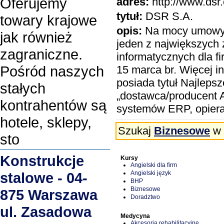
Oferujemy
adres:
http://www.dsr.
tytuł:
DSR S.A.
towary krajowe
opis:
Na mocy umowy 
jak również
jeden z największych 
zagraniczne.
informatycznych dla 
Pośród naszych
15 marca br. Więcej i
posiada tytuł Najleps
stałych
„dostawca/producent A
kontrahentów są
systemów ERP, opiera
hotele, sklepy,
Szukaj
Biznesowe
w 
sto
Konstrukcje
Kursy
Angielski dla firm
Angielski język
stalowe - 04-
BHP
Biznesowe
875 Warszawa
Doradztwo
ul. Zasadowa
Medycyna
Akcesoria rehabilitacyjne