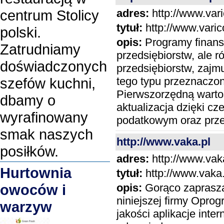
adres:
http://www.vari
centrum Stolicy
tytuł:
http://www.varic
polski.
opis:
Programy finans
Zatrudniamy
przedsiębiorstw, ale 
doświadczonych
przedsiębiorstw, zaj
tego typu przeznaczone
szefów kuchni,
Pierwszorzędną wartośc
dbamy o
aktualizacja dzięki c
wyrafinowany
podatkowym oraz prze
smak naszych
http://www.vaka.pl
posiłków.
adres:
http://www.vak
Hurtownia
tytuł:
http://www.vaka.
opis:
Gorąco zapraszam
owoców i
niniejszej firmy Opro
warzyw
jakości aplikacje inte