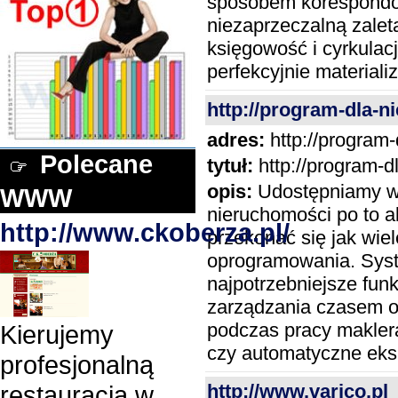
sposobem korespondow
niezaprzeczalną zaletą
księgowość i cyrkulac
perfekcyjnie materiali
http://program-dla-n
adres:
http://program-
Polecane
tytuł:
http://program-d
opis:
Udostępniamy we
WWW
nieruchomości po to a
http://www.ckoberza.pl/
przekonać się jak wie
oprogramowania. Sys
najpotrzebniejsze fun
zarządzania czasem 
podczas pracy maklera
Kierujemy
czy automatyczne eks
profesjonalną
http://www.varico.pl
restauracją w